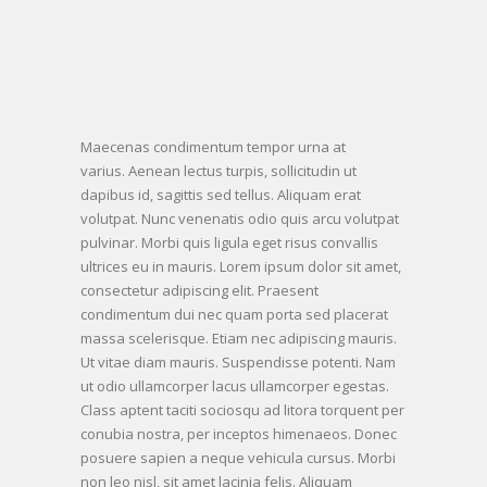
Fullwidth
page
Maecenas condimentum tempor urna at
varius. Aenean lectus turpis, sollicitudin ut
dapibus id, sagittis sed tellus. Aliquam erat
volutpat. Nunc venenatis odio quis arcu volutpat
pulvinar. Morbi quis ligula eget risus convallis
ultrices eu in mauris. Lorem ipsum dolor sit amet,
consectetur adipiscing elit. Praesent
condimentum dui nec quam porta sed placerat
massa scelerisque. Etiam nec adipiscing mauris.
Ut vitae diam mauris. Suspendisse potenti. Nam
ut odio ullamcorper lacus ullamcorper egestas.
Class aptent taciti sociosqu ad litora torquent per
conubia nostra, per inceptos himenaeos. Donec
posuere sapien a neque vehicula cursus. Morbi
non leo nisl, sit amet lacinia felis. Aliquam