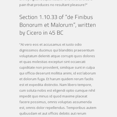
pain that produces no resultant pleasure?”
“At vero eos et accusamus et iusto odio
dignissimos ducimus qui blanditiis praesentium
voluptatum deleniti atque corrupti quos dolores
et quas molestias excepturi sint occaecati
cupiditate non provident, similique sunt in culpa
qui officia deserunt mollitia animi, id est laborum
et dolorum fuga. Et harum quidem rerum facilis
est et expedita distinctio. Nam libero tempore,
cum soluta nobis est eligendi optio cumque nihil
impedit quo minus id quod maxime placeat
facere possimus, omnis voluptas assumenda
est, omnis dolor repellendus. Temporibus autem
quibusdam et aut officiis debitis aut rerum