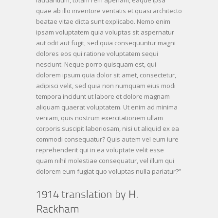
laudantium, totam rem aperiam, eaque ipsa
quae ab illo inventore veritatis et quasi architecto
beatae vitae dicta sunt explicabo. Nemo enim
ipsam voluptatem quia voluptas sit aspernatur
aut odit aut fugit, sed quia consequuntur magni
dolores eos qui ratione voluptatem sequi
nesciunt. Neque porro quisquam est, qui
dolorem ipsum quia dolor sit amet, consectetur,
adipisci velit, sed quia non numquam eius modi
tempora incidunt ut labore et dolore magnam
aliquam quaerat voluptatem. Ut enim ad minima
veniam, quis nostrum exercitationem ullam
corporis suscipit laboriosam, nisi ut aliquid ex ea
commodi consequatur? Quis autem vel eum iure
reprehenderit qui in ea voluptate velit esse
quam nihil molestiae consequatur, vel illum qui
dolorem eum fugiat quo voluptas nulla pariatur?”