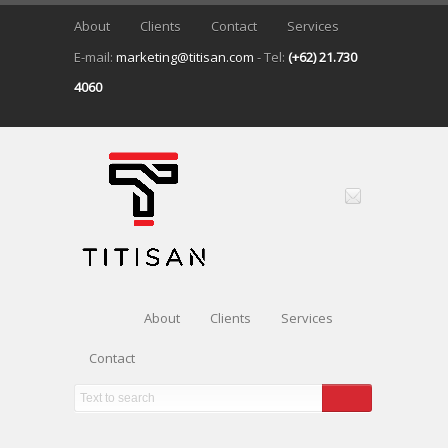
About
Clients
Contact
Services
E-mail:
marketing@titisan.com
- Tel:
(+62) 21.730
4060
About
Clients
Services
Contact